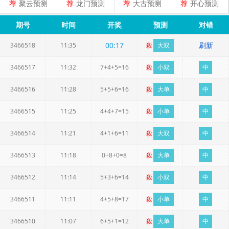
荐
聚云预测
荐
龙门预测
荐
大古预测
荐
开心预测
期号
时间
开奖
预测
对错
00
:
17
刷新
3466518
11:35
殺
大双
3466517
11:32
7+4+5=16
殺
小双
中
3466516
11:28
5+5+6=16
殺
大单
中
3466515
11:25
4+4+7=15
殺
小单
中
3466514
11:21
4+1+6=11
殺
大双
中
3466513
11:18
0+8+0=8
殺
大单
中
3466512
11:14
5+3+6=14
殺
小双
中
3466511
11:11
4+5+8=17
殺
小单
中
3466510
11:07
6+5+1=12
殺
大单
中