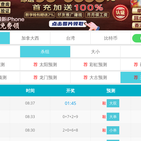
加拿大西
台湾
比特币
杀组
大小
预测
荐
太阳预测
荐
彩虹预测
荐
预测
荐
龙门预测
荐
大古预测
荐
时间
开奖
预测
01
:
44
08:37
殺
大双
08:33
0+7+2=9
殺
大单
08:30
2+0+6=8
殺
小单