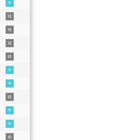
中
错
错
错
错
中
中
错
中
中
错