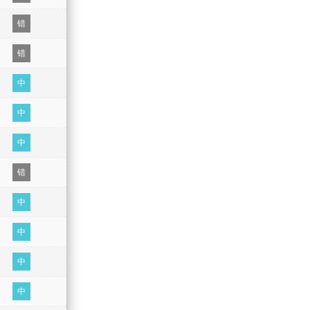
错
错
中
中
中
错
中
中
中
中