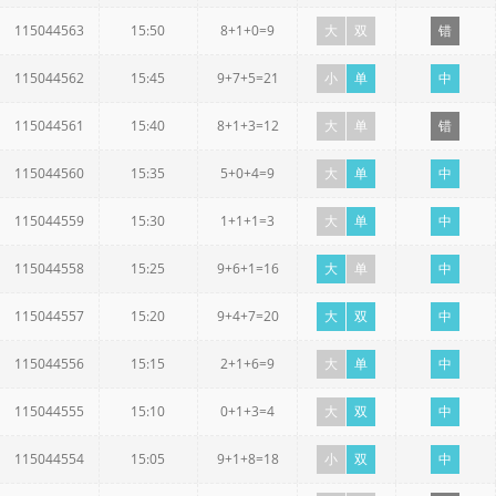
115044563
15:50
8+1+0=9
大
双
错
115044562
15:45
9+7+5=21
小
单
中
115044561
15:40
8+1+3=12
大
单
错
115044560
15:35
5+0+4=9
大
单
中
115044559
15:30
1+1+1=3
大
单
中
115044558
15:25
9+6+1=16
大
单
中
115044557
15:20
9+4+7=20
大
双
中
115044556
15:15
2+1+6=9
大
单
中
115044555
15:10
0+1+3=4
大
双
中
115044554
15:05
9+1+8=18
小
双
中